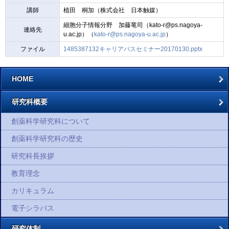
講師
植田 桐加（株式会社 日本触媒）
細胞分子情報分野 加藤竜司（kato-r@ps.nagoya-
連絡先
u.ac.jp）（
kato-r@ps.nagoya-u.ac.jp
）
ファイル
1485387132キャリアパスセミナー20170130.pptx
HOME
研究科概要
創薬科学研究科について
創薬科学研究科の歴史
研究科長挨拶
教育理念
カリキュラム
電子シラバス
研究体制