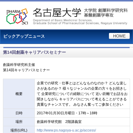
HOME
ピックアップニュース
第14回創薬キャリアパスセミナー
創薬科学研究科主催
第14回キャリアパスセミナー
企業での研究・仕事とはどんなものなのか？ どんな楽し
さがあるのか？ 様々なジャンルの企業の方々をお招きし
概要
て 企業研究についての経験について 近い距離でお話をお
聞きしながら キャリアパスについて考えることができる
貴重なチャンスです。 みなさん奮ってご参加ください
日時
2017年01月30日月曜日・17時～18時
場所
創薬科学研究館 2階講義室
場所(URL)
http://www.ps.nagoya-u.ac.jp/access/