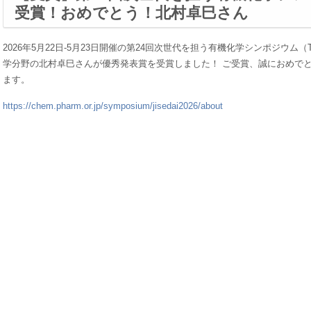
受賞！おめでとう！北村卓巳さん
2026年5月22日-5月23日開催の第24回次世代を担う有機化学シンポジウ
学分野の北村卓巳さんが優秀発表賞を受賞しました！ ご受賞、誠におめで
ます。
https://chem.pharm.or.jp/symposium/jisedai2026/about