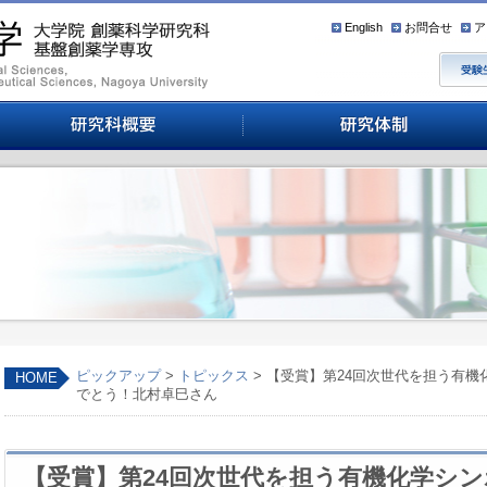
English
お問合せ
ア
ピックアップ
>
トピックス
> 【受賞】第24回次世代を担う有
HOME
でとう！北村卓巳さん
【受賞】第24回次世代を担う有機化学シ