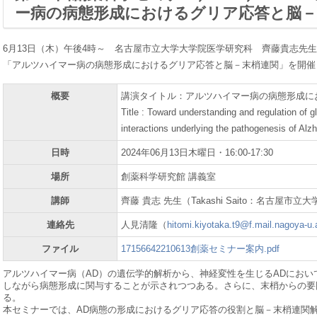
ー病の病態形成におけるグリア応答と脳－
6
月
13
日（木）午後
4
時～ 名古屋市立大学大学院医学研究科 齊藤貴志先生
「アルツハイマー病の病態形成におけるグリア応答と脳－末梢連関」を開催
概要
講演タイトル：アルツハイマー病の病態形成に
Title : Toward understanding and regulation of g
interactions underlying the pathogenesis of Alz
日時
2024年06月13日木曜日・16:00-17:30
場所
創薬科学研究館 講義室
講師
齊藤 貴志 先生（Takashi Saito：名古屋市
連絡先
人見清隆（
hitomi.kiyotaka.t9@f.mail.nagoya-u.
ファイル
17156642210613創薬セミナー案内.pdf
アルツハイマー病（AD）の遺伝学的解析から、神経変性を生じるADにお
しながら病態形成に関与することが示されつつある。さらに、末梢からの要
る。
本セミナーでは、AD病態の形成におけるグリア応答の役割と脳－末梢連関