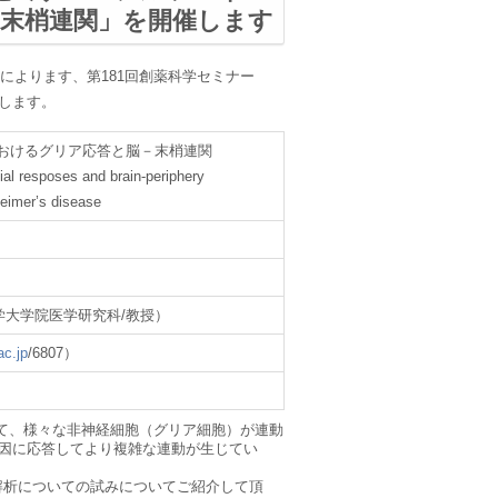
末梢連関」を開催します
によります、第
181
回創薬科学セミナー
します。
おけるグリア応答と脳－末梢連関
lial resposes and brain-periphery
heimer’s disease
立大学大学院医学研究科/教授）
ac.jp
/6807）
いて、様々な非神経細胞（グリア細胞）が連動
因に応答してより複雑な連動が生じてい
解析についての試みについてご紹介して頂