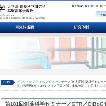
English
お問合せ
ア
ピックアップ
>
イベント
>
セミナー
> 第181回創薬科学セミナ
HOME
病の病態形成におけるグリア応答と脳－末梢連関」を開催します
第181回創薬科学セミナー／GTR／CIB