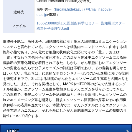
Center Research Institute)/分野長）
廣明 秀一（
hiroaki.hidekazu.j7@f.mail.nagoya-
連絡先
u.ac.jp
/4535）
1666230080第161回創薬科学セミナー_告知用ポスター
ファイル
構造分子薬理NU.pdf
細胞外小胞は、液性因子、細胞間接着に次ぐ第三の細胞間コミュニケーション
システムと言われている。エクソソームは細胞内のエンドソームに由来する細
胞外小胞であり、がん化など細胞の状態変化に応じてその「量」、および
「質」すなわち内包分子が変化する。この点から体液中エクソソームによる疾
病診断の実用化研究が着目されてきた。しかし、がん細胞においてエクソソー
ムの変化をもたらす分子メカニズムの詳細は不明であり、その意義も明らかと
はいえない。私たちは、代表的なチロシンキナーゼSrcのがん進展における役割
を研究する中で、Srcによる細胞のがん化とエクソソーム産生亢進との関わりを
見出した。また、それを契機として、MAPKやmTOR等のがんで亢進するシグ
ナル経路が、エクソソーム産生を増加させるメカニズムを明らかにしてきた。
この過程で、発光エクソソーム分泌細胞系と、それを応用したエクソソームの
in vivoイメージング系を開発し、新規エクソソーム阻害剤の探索やその作用機
序解明への応用を進めている。本講演では、がんシグナルによるエクソソーム
産生亢進メカニズムと、それを基にしたがん細胞由来エクソソームの制御の可
能性について紹介する。
HOME