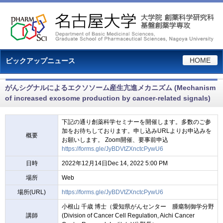
HOME
ピックアップニュース
がんシグナルによるエクソソーム産生亢進メカニズム (Mechanism
of increased exosome production by cancer-related signals)
下記の通り創薬科学セミナーを開催します。多数のご参
加をお待ちしております。申し込みURLよりお申込みを
概要
お願いします。 Zoom開催、要事前申込
https://forms.gle/JyBDVtZXnctcPywU6
日時
2022年12月14日Dec 14, 2022 5:00 PM
場所
Web
場所(URL)
https://forms.gle/JyBDVtZXnctcPywU6
小根山 千歳 博士（愛知県がんセンター 腫瘍制御学分野
講師
(Division of Cancer Cell Regulation, Aichi Cancer