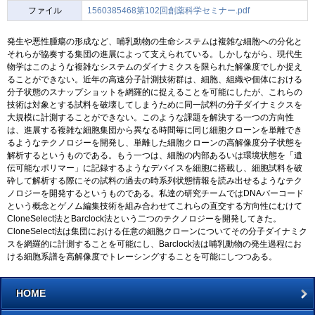
ファイル
1560385468第102回創薬科学セミナー.pdf
発生や悪性腫瘍の形成など、哺乳動物の生命システムは複雑な細胞への分化と
それらが協奏する集団の進展によって支えられている。しかしながら、現代生
物学はこのような複雑なシステムのダイナミクスを限られた解像度でしか捉え
ることができない。近年の高速分子計測技術群は、細胞、組織や個体における
分子状態のスナップショットを網羅的に捉えることを可能にしたが、これらの
技術は対象とする試料を破壊してしまうために同一試料の分子ダイナミクスを
大規模に計測することができない。このような課題を解決する一つの方向性
は、進展する複雑な細胞集団から異なる時間毎に同じ細胞クローンを単離でき
るようなテクノロジーを開発し、単離した細胞クローンの高解像度分子状態を
解析するというものである。もう一つは、細胞の内部あるいは環境状態を「遺
伝可能なポリマー」に記録するようなデバイスを細胞に搭載し、細胞試料を破
砕して解析する際にその試料の過去の時系列状態情報を読み出せるようなテク
ノロジーを開発するというものである。私達の研究チームではDNAバーコード
という概念とゲノム編集技術を組み合わせてこれらの直交する方向性にむけて
CloneSelect法とBarclock法という二つのテクノロジーを開発してきた。
CloneSelect法は集団における任意の細胞クローンについてその分子ダイナミク
スを網羅的に計測することを可能にし、Barclock法は哺乳動物の発生過程にお
ける細胞系譜を高解像度でトレーシングすることを可能にしつつある。
HOME