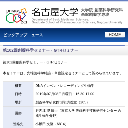
HOME
ピックアップニュース
第102回創薬科学セミナー・GTRセミナー
第102回創薬科学セミナー・GTRセミナー
本セミナーは、先端薬科学特論・単位認定セミナーとして認められています。
概要
DNAインベントレコーディング生物学
日時
2019年07月08日月曜日・15:30-17:00
場所
創薬科学研究館 2階 講義室（205）
谷内江 望 博士（東京大学 先端科学技術研究センター 合
講師
成生物学分野）
連絡先
小坂田 文隆（6814）