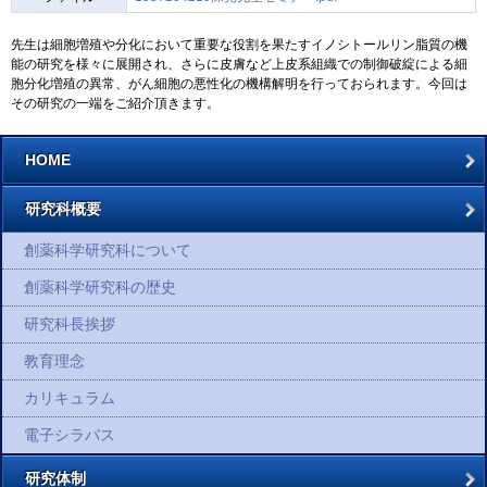
先生は細胞増殖や分化において重要な役割を果たすイノシトールリン脂質の機
能の研究を様々に展開され、さらに皮膚など上皮系組織での制御破綻による細
胞分化増殖の異常、がん細胞の悪性化の機構解明を行っておられます。今回は
その研究の一端をご紹介頂きます。
HOME
研究科概要
創薬科学研究科について
創薬科学研究科の歴史
研究科長挨拶
教育理念
カリキュラム
電子シラバス
研究体制