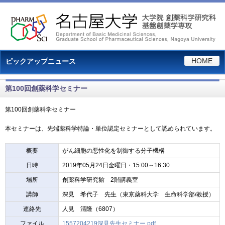
HOME
ピックアップニュース
第100回創薬科学セミナー
第100回創薬科学セミナー
本セミナーは、先端薬科学特論・単位認定セミナーとして認められています。
概要
がん細胞の悪性化を制御する分子機構
日時
2019年05月24日金曜日・15:00～16:30
場所
創薬科学研究館 2階講義室
講師
深見 希代子 先生（東京薬科大学 生命科学部/教授）
連絡先
人見 清隆（6807）
ファイル
1557204219深見先生セミナー.pdf