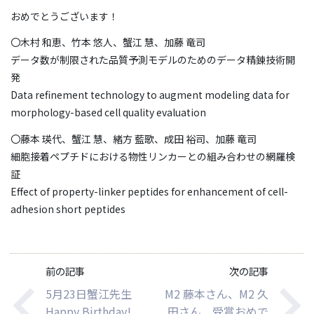
おめでとうございます！
〇木村 和恵、竹本 悠人、蟹江 慧、加藤 竜司
データ数が制限された品質予測モデルのためのデータ精錬技術開
発
Data refinement technology to augment modeling data for
morphology-based cell quality evaluation
〇
藤本
瑛代、蟹江 慧、緒方 藍歌、成田 裕司、加藤 竜司
細胞接着ペプチドにおける物性リンカーとの組み合わせの網羅検
証
Effect of property-linker peptides for enhancement of cell-
adhesion short peptides
前の記事
次の記事
5月23日蟹江先生
M2 藤本さん、M2 久
Happy Birthday!
田さん 受賞おめで